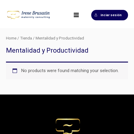
Ir
Main
al
Menu
inciar sesión
contenido
Home
/
Tienda
/ Mentalidad y Productividad
Mentalidad y Productividad
No products were found matching your selection.