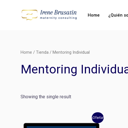
Ir
al
Home
¿Quién s
contenido
Home
/
Tienda
/ Mentoring Individual
Mentoring Individua
Showing the single result
Original
Current
¡Oferta!
price
price
was:
is: