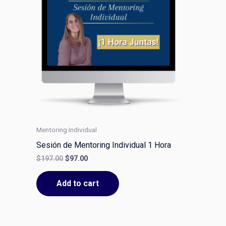
$197.00.
$97.00.
Mentoring Individual
Sesión de Mentoring Individual 1 Hora
$
197.00
$
97.00
Add to cart