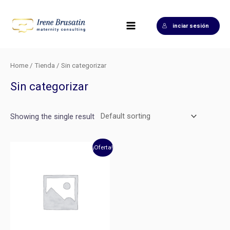
Ir
Main
al
Menu
inciar sesión
contenido
Home
/
Tienda
/ Sin categorizar
Sin categorizar
Showing the single result
Original
Current
¡Oferta!
price
price
was:
is:
$277.00.
$147.00.