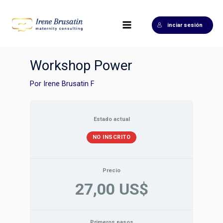
Ir
Main
al
Menu
inciar sesión
contenido
Workshop Power
Por
Irene Brusatin F
Estado actual
NO INSCRITO
Precio
27,00 US$
Primeros pasos