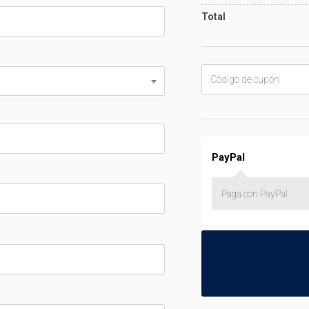
Total
PayPal
Paga con PayPal