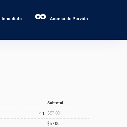
 Inmediato
Acceso de Porvida
Subtotal
$
57.00
× 1
$
57.00