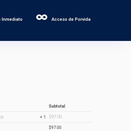
 Inmediato
Acceso de Porvida
Subtotal
$
97.00
st
× 1
$
97.00