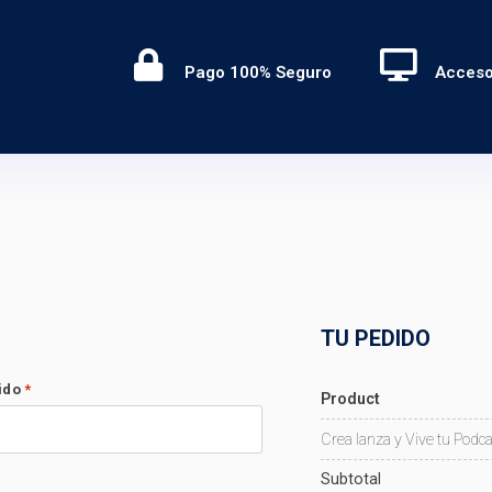
Pago 100% Seguro
Acceso
TU PEDIDO
lido
*
Product
Crea lanza y Vive tu Podca
Subtotal