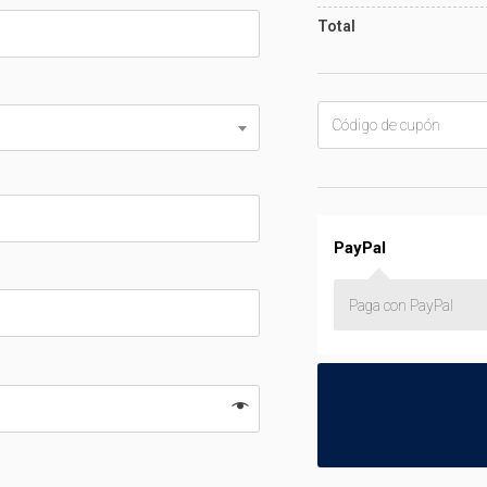
Total
PayPal
Paga con PayPal